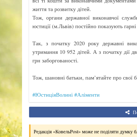
всі ті кошти за виконавчими документами 
життя та розвитку дітей.
Тож, органи державної виконавчої служби
юстиції (м.Львів) постійно показують гарні
Так, з початку 2020 року державні вик
утримання 10 952 дітей. А з початку дії д
грн заборгованості.
Тож, шановні батьки, пам’ятайте про свої б
#ЮстиціяВолині
#Аліменти
По
Редакція «КовельPost» може не поділяти думку бло