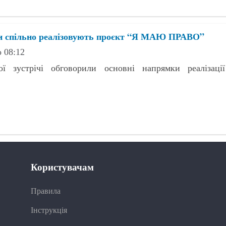
ки спільно реалізовують проєкт “Я МАЮ ПРАВО”
о 08:12
ї зустрічі обговорили основні напрямки реалізації
Користувачам
Правила
Інструкція