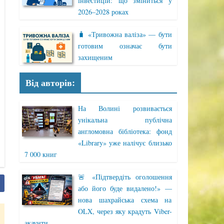
інвестицій: що зміниться у
2026–2028 роках
🧳 «Тривожна валіза» — бути
готовим означає бути
захищеним
Від авторів:
На Волині розвивається
унікальна публічна
англомовна бібліотека: фонд
«Library» уже налічує близько
7 000 книг
🚨 «Підтвердіть оголошення
або його буде видалено!» —
нова шахрайська схема на
OLX, через яку крадуть Viber-
акаунти