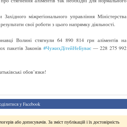
про стягнення аліментів так необхідні для нормального
 Західного міжрегіонального управління Міністерства
 результати свої роботи з цього напрямку діяльності.
онавці Волині стягнули 64 890 814 грн аліментів на
вох пакетів Законів
#ЧужихДітейНеБуває
— 228 275 992
атьківські обов’язки!
ділитися у Facebook
герів або дописувачів. За зміст публікацій і їх достовірність