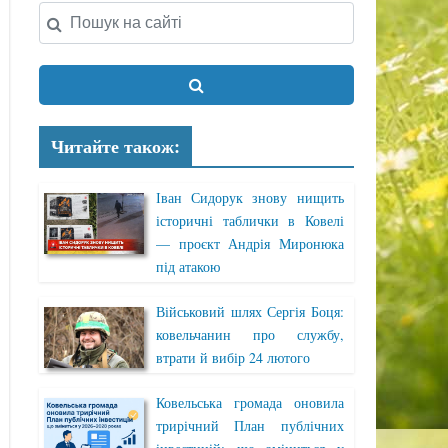
Читайте також:
Іван Сидорук знову нищить
історичні таблички в Ковелі
— проєкт Андрія Миронюка
під атакою
Військовий шлях Сергія Боця:
ковельчанин про службу,
втрати й вибір 24 лютого
Ковельська громада оновила
трирічний План публічних