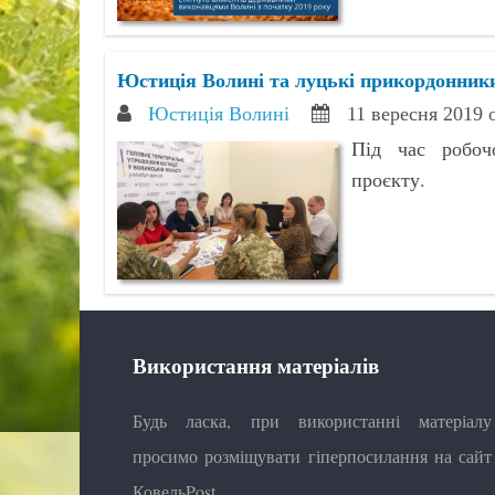
Юстиція Волині та луцькі прикордонни
Юстиція Волині
11 вересня 2019 
Під час робочо
проєкту.
Використання матеріалів
Будь ласка, при використанні матеріалу
просимо розміщувати гіперпосилання на сайт
КовельPost.