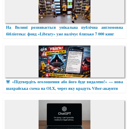
На Волині розвивається унікальна публічна англомовна
бібліотека: фонд «Library» уже налічує близько 7 000 книг
🚨 «Підтвердіть оголошення або його буде видалено!» — нова
шахрайська схема на OLX, через яку крадуть Viber-акаунти