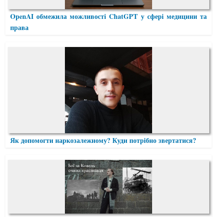
OpenAI обмежила можливості ChatGPT у сфері медицини та
права
Як допомогти наркозалежному? Куди потрібно звертатися?