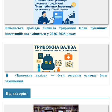
Ковельська громада оновила трирічний План публічних
інвестицій: що зміниться у 2026–2028 роках
🧳 «Тривожна валіза» — бути готовим означає бути
захищеним
Від авторів: