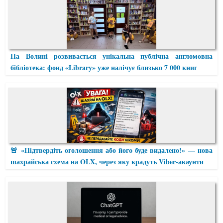
На Волині розвивається унікальна публічна англомовна
бібліотека: фонд «Library» уже налічує близько 7 000 книг
🚨 «Підтвердіть оголошення або його буде видалено!» — нова
шахрайська схема на OLX, через яку крадуть Viber-акаунти