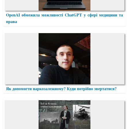
OpenAI обмежила можливості ChatGPT у сфері медицини та
права
Як допомогти наркозалежному? Куди потрібно звертатися?