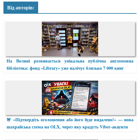
Від авторів:
На Волині розвивається унікальна публічна англомовна
бібліотека: фонд «Library» уже налічує близько 7 000 книг
🚨 «Підтвердіть оголошення або його буде видалено!» — нова
шахрайська схема на OLX, через яку крадуть Viber-акаунти