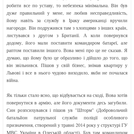
робити все по уставу, то небезпека мінімальна. Він був
дуже правильний у мене, не любив несправедливість,
йому навіть за службу в Іраку американці вручили
нагороди. Він подружився там з хлопцями з інших країн,
листувався з другом з Британії. А коли повернувся
додому, його мали поставити командиром батареї, але
раптом поставили іншого. Вова мені про це не сказав. Я
думаю, що йому було це образливо і дійшло до того, що
він звільнився. Пішов у свій бізнес, знімав квартиру у
Львові і все в нього чудово виходило, якби не почалася
війна.
Як тільки стало ясно, що відбувається на сході, Вова хотів
повернутися в армію, але його документи десь загубили.
Син розпсихувався і пішов ув "Шторм" (Добровольчий
батальйон патрульної служби поліції особливого
призначення, створений у травні 2014 року у структурі ГУ
МВС України в Одеській області). Був там командиром