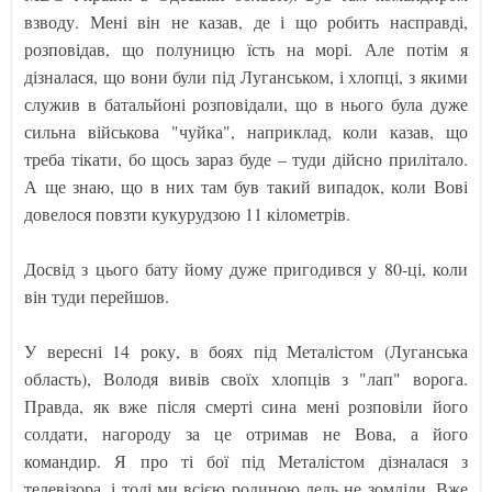
взводу. Мені він не казав, де і що робить насправді,
розповідав, що полуницю їсть на морі. Але потім я
дізналася, що вони були під Луганськом, і хлопці, з якими
служив в батальйоні розповідали, що в нього була дуже
сильна військова "чуйка", наприклад, коли казав, що
треба тікати, бо щось зараз буде – туди дійсно прилітало.
А ще знаю, що в них там був такий випадок, коли Вові
довелося повзти кукурудзою 11 кілометрів.
Досвід з цього бату йому дуже пригодився у 80-ці, коли
він туди перейшов.
У вересні 14 року, в боях під Металістом (Луганська
область), Володя вивів своїх хлопців з "лап" ворога.
Правда, як вже після смерті сина мені розповіли його
солдати, нагороду за це отримав не Вова, а його
командир. Я про ті бої під Металістом дізналася з
телевізора, і тоді ми всією родиною ледь не зомліли. Вже