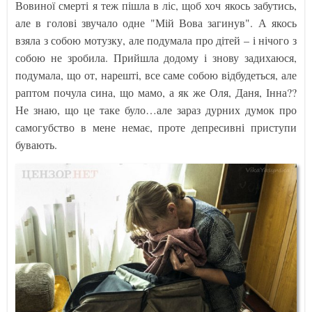
Вовиної смерті я теж пішла в ліс, щоб хоч якось забутись,
але в голові звучало одне "Мій Вова загинув". А якось
взяла з собою мотузку, але подумала про дітей – і нічого з
собою не зробила. Прийшла додому і знову задихаюся,
подумала, що от, нарешті, все саме собою відбудеться, але
раптом почула сина, що мамо, а як же Оля, Даня, Інна??
Не знаю, що це таке було…але зараз дурних думок про
самогубство в мене немає, проте депресивні приступи
бувають.