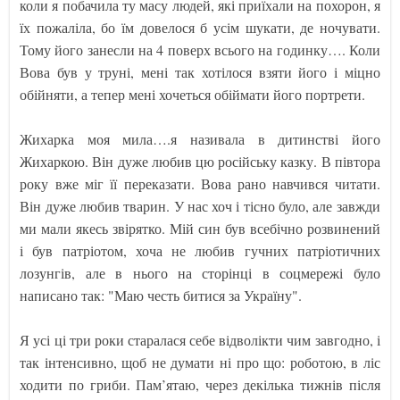
коли я побачила ту масу людей, які приїхали на похорон, я
їх пожаліла, бо їм довелося б усім шукати, де ночувати.
Тому його занесли на 4 поверх всього на годинку…. Коли
Вова був у труні, мені так хотілося взяти його і міцно
обійняти, а тепер мені хочеться обіймати його портрети.
Жихарка моя мила….я називала в дитинстві його
Жихаркою. Він дуже любив цю російську казку. В півтора
року вже міг її переказати. Вова рано навчився читати.
Він дуже любив тварин. У нас хоч і тісно було, але завжди
ми мали якесь звірятко. Мій син був всебічно розвинений
і був патріотом, хоча не любив гучних патріотичних
лозунгів, але в нього на сторінці в соцмережі було
написано так: "Маю честь битися за Україну".
Я усі ці три роки старалася себе відволікти чим завгодно, і
так інтенсивно, щоб не думати ні про що: роботою, в ліс
ходити по гриби. Пам’ятаю, через декілька тижнів після