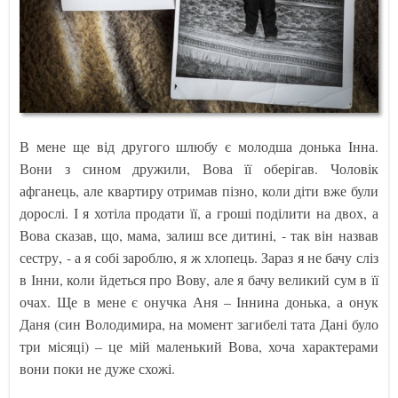
В мене ще від другого шлюбу є молодша донька Інна.
Вони з сином дружили, Вова її оберігав. Чоловік
афганець, але квартиру отримав пізно, коли діти вже були
дорослі. І я хотіла продати її, а гроші поділити на двох, а
Вова сказав, що, мама, залиш все дитині, - так він назвав
сестру, - а я собі зароблю, я ж хлопець. Зараз я не бачу сліз
в Інни, коли йдеться про Вову, але я бачу великий сум в її
очах. Ще в мене є онучка Аня – Іннина донька, а онук
Даня (син Володимира, на момент загибелі тата Дані було
три місяці) – це мій маленький Вова, хоча характерами
вони поки не дуже схожі.