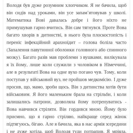
Володя був дуже розумним хлопчиком. Я не бачила, щоб
він сидів над уроками, він усе запам’ятовував у школі.
Математика Вові давалась добре і його ніхто не
примушував гарно вчитись. Він сам тягнувся. Проте Вова
багато хворів в дитинстві, в нього була плоскостопість і
переніс інфекційний арахноїдит – голова боліла часто
(Запалення павутинної оболонки головного або спинного
мозку). Багато разів мав проблеми з вушками, вилікувала
я їх йому, лише коли служили з чоловіком в Німеччині,
але в результаті Вова на одне вухо погано чув. Тому, коли
поступав у військовий вуз, не пройшов медкомісію. І дуже
просив, що, мамо, зроби щось. Він з дитинства хотів бути
військовим. Я його маленьким брала на стрільби, і коли
залишались патрони, дозволяла йому потренуватись -
Вова навчився стріляти. Він гордився мною. Йому було
приємно, що я гарно стріляю, найкраще серед жінок
підтягуюсь, бігаю. Але я бачила, яка в нас армія зсередини
і не дуже хотіла, щоб Володя туди потрапив. Я мріяла,