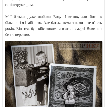
санінструктором.
Мої батьки дуже любили Вову. І виховували його в
більшості я і мій тато. Але батька нема з нами вже п’ ять
років. Він теж був військовим, а взагалі смерті Вови він
би не пережив.