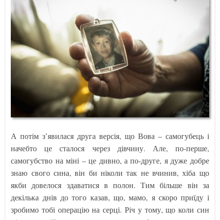
А потім з’явилася друга версія, що Вова – самогубець і
начебто це сталося через дівчину. Але, по-перше,
самогубство на міні – це дивно, а по-друге, я дуже добре
знаю свого сина, він би ніколи так не вчинив, хіба що
якби довелося здаватися в полон. Тим більше він за
декілька днів до того казав, що, мамо, я скоро приїду і
зробимо тобі операцію на серці. Річ у тому, що коли син