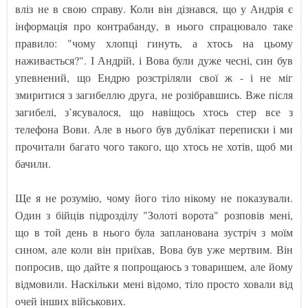
вліз не в свою справу. Коли він дізнався, що у Андрія є
інформація про контрабанду, в нього спрацювало таке
правило: "чому хлопці гинуть, а хтось на цьому
наживається?". І Андрій, і Вова були дуже чесні, син був
упевнений, що Ендрю розстріляли свої ж - і не міг
змиритися з загибеллю друга, не розібравшись. Вже після
загибелі, з’ясувалося, що навіщось хтось стер все з
телефона Вови. Але в нього був дублікат переписки і ми
прочитали багато чого такого, що хтось не хотів, щоб ми
бачили.
Ще я не розумію, чому його тіло нікому не показували.
Один з бійців підрозділу "Золоті ворота" розповів мені,
що в той день в нього була запланована зустріч з моїм
сином, але коли він приїхав, Вова був уже мертвим. Він
попросив, що дайте я попрощаюсь з товаришем, але йому
відмовили. Наскільки мені відомо, тіло просто ховали від
очей інших військових.