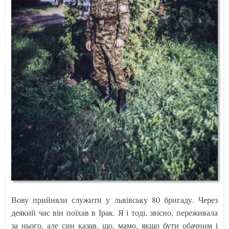
Вову прийняли служити у львівську 80 бригаду. Через
деякий час він поїхав в Ірак. Я і тоді, звісно, переживала
за нього, але син казав, що, мамо, якщо бути обачним і