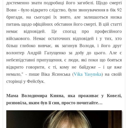
достеменно знати подробиці його загибелі. Щодо смерті
Вови - було відкрито слідство, були звинувачення в бік 92
бригади, на сьогодні їх знято, але залишаэться низка
питань щодо офіційних обставин його смерті. В цій статті
немає відповідей. Це спогад про професійного
військового. Немає остаточних відповідей і у тих, хто
більш глибоко вивчає, як загинув Володя, і його друг
волонтер Андрій Галущенко за добу до цього. Але є
небезпідставні припущення, є люди, які поки що бояться
відкрито говорити, є ті, кому не байдуже – і це вже
немало," - пише Віка Ясинська (
Vika Yasynska
) на своїй
сторінці у Фейсбук.
Мама Володимира Кияна, яка проживає у Ковелі,
розповіла, яким був її син, просто почитайте…