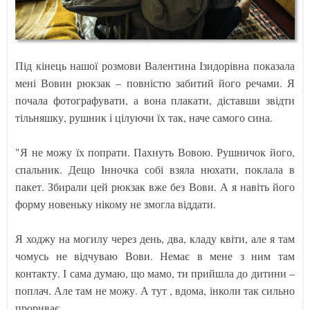
Під кінець нашої розмови Валентина Ізидорівна показала
мені Вовин рюкзак – повністю забитий його речами. Я
почала фотографувати, а вона плакати, діставши звідти
тільняшку, рушник і цілуючи їх так, наче самого сина.
"Я не можу їх попрати. Пахнуть Вовою. Рушничок його,
спальник. Дещо Інночка собі взяла нюхати, поклала в
пакет. Збирали цей рюкзак вже без Вови. А я навіть його
форму новеньку нікому не змогла віддати.
Я ходжу на могилу через день, два, кладу квіти, але я там
чомусь не відчуваю Вови. Немає в мене з ним там
контакту. І сама думаю, що мамо, ти прийшла до дитини –
поплач. Але там не можу. А тут , вдома, інколи так сильно
прориває…