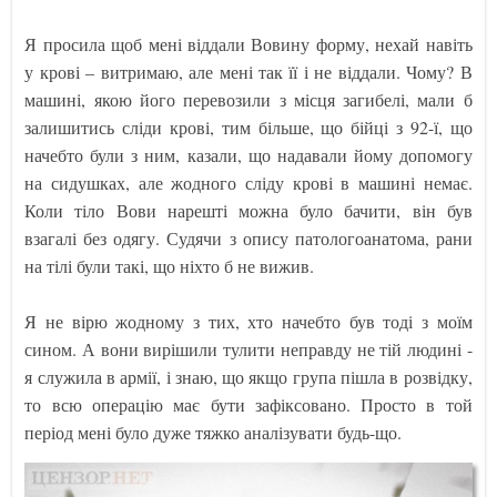
Я просила щоб мені віддали Вовину форму, нехай навіть
у крові – витримаю, але мені так її і не віддали. Чому? В
машині, якою його перевозили з місця загибелі, мали б
залишитись сліди крові, тим більше, що бійці з 92-ї, що
начебто були з ним, казали, що надавали йому допомогу
на сидушках, але жодного сліду крові в машині немає.
Коли тіло Вови нарешті можна було бачити, він був
взагалі без одягу. Судячи з опису патологоанатома, рани
на тілі були такі, що ніхто б не вижив.
Я не вірю жодному з тих, хто начебто був тоді з моїм
сином. А вони вирішили тулити неправду не тій людині -
я служила в армії, і знаю, що якщо група пішла в розвідку,
то всю операцію має бути зафіксовано. Просто в той
період мені було дуже тяжко аналізувати будь-що.