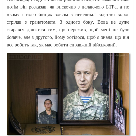
потім він розказав, як вискочив з палаючого БТРа, а по
ньому і його бійцях зовсім з невеликої відстані ворог
стріляв з гранатомета. З одного боку, Вова не дуже
старався ділитися тим, що пережив, щоб мені не було
боляче, але з другого, йому хотілося, щоб я знала, що він
все робить так, як має робити справжній військовий.