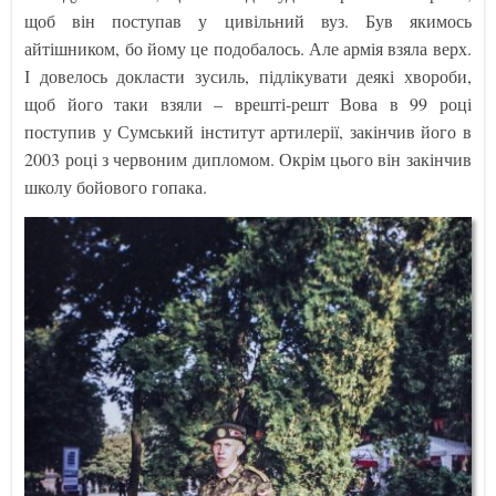
щоб він поступав у цивільний вуз. Був якимось
айтішником, бо йому це подобалось. Але армія взяла верх.
І довелось докласти зусиль, підлікувати деякі хвороби,
щоб його таки взяли – врешті-решт Вова в 99 році
поступив у Сумський інститут артилерії, закінчив його в
2003 році з червоним дипломом. Окрім цього він закінчив
школу бойового гопака.