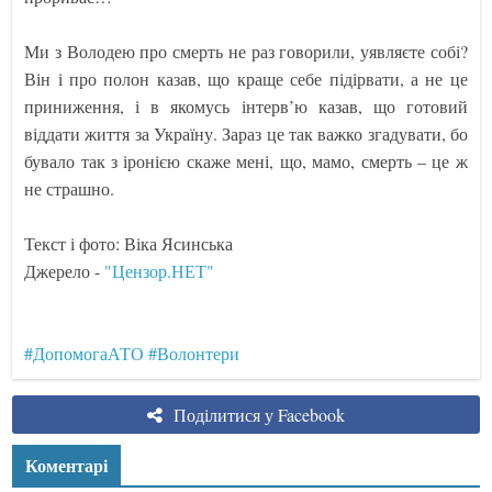
Ми з Володею про смерть не раз говорили, уявляєте собі?
Він і про полон казав, що краще себе підірвати, а не це
приниження, і в якомусь інтерв’ю казав, що готовий
віддати життя за Україну. Зараз це так важко згадувати, бо
бувало так з іронією скаже мені, що, мамо, смерть – це ж
не страшно.
Текст і фото: Віка Ясинська
Джерело -
"Цензор.НЕТ"
#ДопомогаАТО
#Волонтери
Поділитися у Facebook
Коментарі