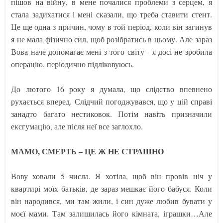
пішов на війну, в мене почалися проблеми з серцем, я
стала задихатися і мені сказали, що треба ставити стент.
Це ще одна з причин, чому в той період, коли він загинув
я не мала фізично сил, щоб розібратись в цьому. Але зараз
Вова наче допомагає мені з того світу - я досі не зробила
операцію, періодично підліковуюсь.
До лютого 16 року я думала, що слідство впевнено
рухається вперед. Слідчий погоджувався, що у цій справі
занадто багато нестиковок. Потім навіть призначили
ексгумацію, але після неї все заглохло.
МАМО, СМЕРТЬ – ЦЕ Ж НЕ СТРАШНО
Вову ховали 5 числа. Я хотіла, щоб він провів ніч у
квартирі моїх батьків, де зараз мешкає його бабуся. Коли
він народився, ми там жили, і син дуже любив бувати у
моєї мами. Там залишилась його кімната, іграшки…Але