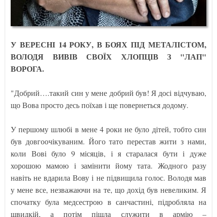
У ВЕРЕСНІ 14 РОКУ, В БОЯХ ПІД МЕТАЛІСТОМ,
ВОЛОДЯ ВИВІВ СВОЇХ ХЛОПЦІВ З "ЛАП"
ВОРОГА.
"Добрий….такий син у мене добрий був! Я досі відчуваю,
що Вова просто десь поїхав і ще повернеться додому.
У першому шлюбі в мене 4 роки не було дітей, тобто син
був довгоочікуваним. Його тато перестав жити з нами,
коли Вові було 9 місяців, і я старалася бути і дуже
хорошою мамою і замінити йому тата. Жодного разу
навіть не вдарила Вову і не підвищила голос. Володя мав
у мене все, незважаючи на те, що дохід був невеликим. Я
спочатку була медсестрою в санчастині, підробляла на
швидкій, а потім пішла служити в армію –