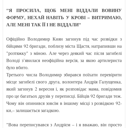
"Я ПРОСИЛА, ЩОБ МЕНІ ВІДДАЛИ ВОВИНУ
ФОРМУ, НЕХАЙ НАВІТЬ У КРОВІ – ВИТРИМАЮ,
АЛЕ МЕНІ ТАК ЇЇ І НЕ ВІДДАЛИ"
Офіційно Володимир Киян загинув під час розвідки з
бійцями 92 бригади, поблизу міста Щастя, натрапивши на
"розтяжку" з міною. Але через деякий час після загибелі
Володі з’явилася неофіційна версія, за якою артилериста
було вбито.
Третього числа Володимир збирався поїхати перевірити
місце загибелі свого друга, волонтера Андрія Галущенка,
який загинув 2 вересня і, як розповідає мама, повідомив
про це багатьох друзів у переписці. Бійців 92 бригади теж.
Чому він опинився зовсім в іншому місці з розвідкою 92-
ки,– залишається загадкою.
"Вова переписувався з Андрієм – і я вважаю, він просто