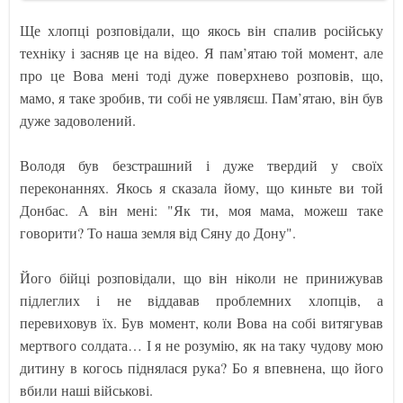
Ще хлопці розповідали, що якось він спалив російську
техніку і засняв це на відео. Я пам’ятаю той момент, але
про це Вова мені тоді дуже поверхнево розповів, що,
мамо, я таке зробив, ти собі не уявляєш. Пам’ятаю, він був
дуже задоволений.
Володя був безстрашний і дуже твердий у своїх
переконаннях. Якось я сказала йому, що киньте ви той
Донбас. А він мені: "Як ти, моя мама, можеш таке
говорити? То наша земля від Сяну до Дону".
Його бійці розповідали, що він ніколи не принижував
підлеглих і не віддавав проблемних хлопців, а
перевиховув їх. Був момент, коли Вова на собі витягував
мертвого солдата… І я не розумію, як на таку чудову мою
дитину в когось піднялася рука? Бо я впевнена, що його
вбили наші військові.