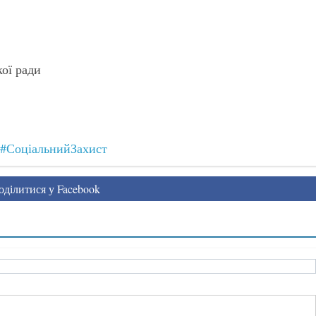
кої ради
#СоціальнийЗахист
ділитися у Facebook