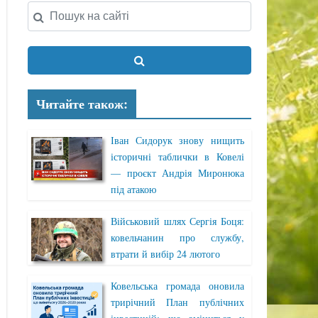
Читайте також:
Іван Сидорук знову нищить
історичні таблички в Ковелі
— проєкт Андрія Миронюка
під атакою
Військовий шлях Сергія Боця:
ковельчанин про службу,
втрати й вибір 24 лютого
Ковельська громада оновила
трирічний План публічних