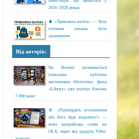
інвестицій: що зміниться у
2026–2028 роках
🧳 «Тривожна валіза» — бути
готовим означає бути
захищеним
Від авторів:
На Волині розвивається
унікальна публічна
англомовна бібліотека: фонд
«Library» уже налічує близько
7 000 книг
🚨 «Підтвердіть оголошення
або його буде видалено!» —
нова шахрайська схема на
OLX, через яку крадуть Viber-
акаунти