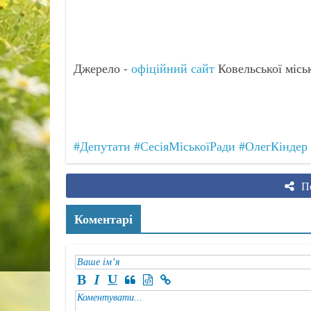
Джерело -
офіційний сайт
Ковельської місь
#Депутати
#СесіяМіськоїРади
#ОлегКіндер
По
Коментарі