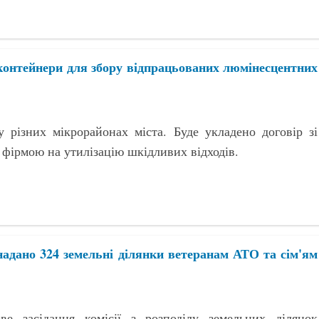
контейнери для збору відпрацьованих люмінесцентних
у різних мікрорайонах міста. Буде укладено договір зі
 фірмою на утилізацію шкідливих відходів.
надано 324 земельні ділянки ветеранам АТО та сім'ям
ове засідання комісії з розподілу земельних ділянок