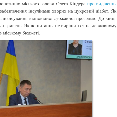
пропозицію міського голови Олега Кіндера
про виділення
забезпечення інсулінами хворих на цукровий діабет. Як
фінансування відповідної державної програми. До кінця
исяч гривень. Якщо питання не вирішиться на державному
 в міському бюджеті.