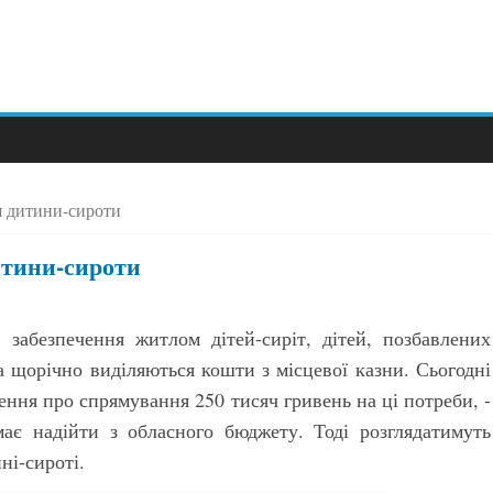
я дитини-сироти
итини-сироти
забезпечення житлом дітей-сиріт, дітей, позбавлених
ла щорічно виділяються кошти з місцевої казни. Сьогодні
шення про спрямування 250 тисяч гривень на ці потреби, -
ає надійти з обласного бюджету. Тоді розглядатимуть
і-сироті.