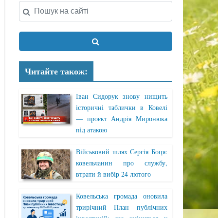
Читайте також:
Іван Сидорук знову нищить
історичні таблички в Ковелі
— проєкт Андрія Миронюка
під атакою
Військовий шлях Сергія Боця:
ковельчанин про службу,
втрати й вибір 24 лютого
Ковельська громада оновила
трирічний План публічних