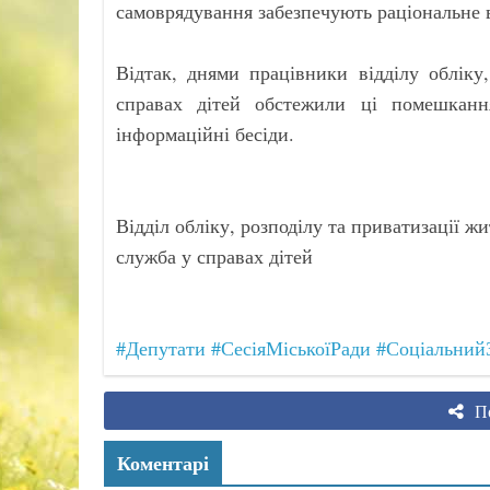
самоврядування забезпечують раціональне 
Відтак, днями працівники відділу обліку
справах дітей обстежили ці помешканн
інформаційні бесіди.
Відділ обліку, розподілу та приватизації жи
служба у справах дітей
#Депутати
#СесіяМіськоїРади
#Соціальний
По
Коментарі