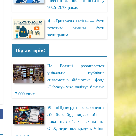
інвестицій: що зміниться у
2026–2028 роках
🧳 «Тривожна валіза» — бути
готовим означає бути
захищеним
Від авторів:
На Волині розвивається
унікальна публічна
англомовна бібліотека: фонд
«Library» уже налічує близько
7 000 книг
🚨 «Підтвердіть оголошення
або його буде видалено!» —
нова шахрайська схема на
OLX, через яку крадуть Viber-
акаунти