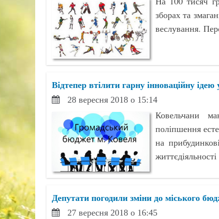
На 100 тисяч г
зборах та змаган
веслування. Пере
Відтепер втілити гарну інноваційну ідею
28 вересня 2018 о 15:14
Ковельчани ма
поліпшення есте
на прибудинков
життєдіяльності 
Депутати погодили зміни до міського бюд
27 вересня 2018 о 16:45