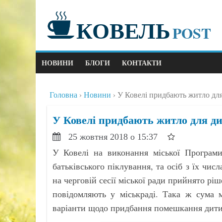
КОВЕЛЬ
POST
НОВИНИ
БЛОГИ
КОНТАКТИ
Головна
Новини
У Ковелі придбають житло дл
У Ковелі придбають житло для д
25 жовтня 2018 о 15:37
У Ковелі на виконання міської Програми 
батьківського піклування, та осіб з їх чис
на черговій сесії міської ради прийнято рі
повідомляють у міськраді. Така ж сума м
варіанти щодо придбання помешкання дитин