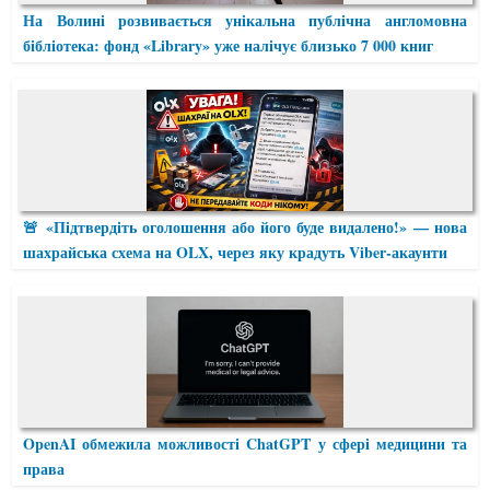
На Волині розвивається унікальна публічна англомовна
бібліотека: фонд «Library» уже налічує близько 7 000 книг
🚨 «Підтвердіть оголошення або його буде видалено!» — нова
шахрайська схема на OLX, через яку крадуть Viber-акаунти
OpenAI обмежила можливості ChatGPT у сфері медицини та
права