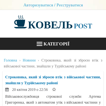
Авторизуватися / Реєструватися
КОВЕЛЬ
POST
КАТЕГОРІЇ
НОВИНИ
Головна
Новини
Строковика, який зі зброєю втік з
БЛОГИ
військової частини, знайшли у Турійському районі
КОНТАКТИ
Строковика, який зі зброєю втік з військової частини,
знайшли у Турійському районі
20 квітня 2019 о 22:56
Військовослужбовця строкової служби Артема
Григоренка, який з автоматом утік з військової частини у