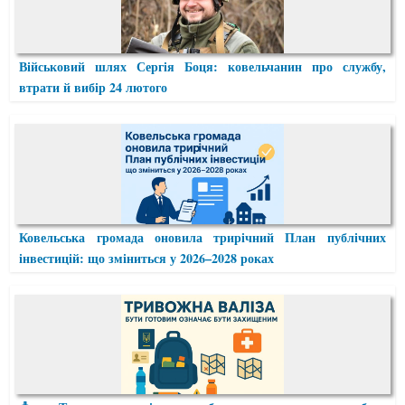
Військовий шлях Сергія Боця: ковельчанин про службу,
втрати й вибір 24 лютого
Ковельська громада оновила трирічний План публічних
інвестицій: що зміниться у 2026–2028 роках