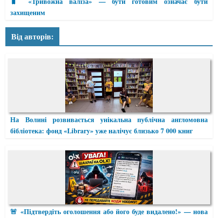
🧳 «Тривожна валіза» — бути готовим означає бути
захищеним
Від авторів:
На Волині розвивається унікальна публічна англомовна
бібліотека: фонд «Library» уже налічує близько 7 000 книг
🚨 «Підтвердіть оголошення або його буде видалено!» — нова