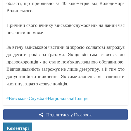
області, що приблизно за 40 кілометрів від Володимира
Волинського.
Причини свого вчинку військовослужбовець на даний час
пояснити не може.
За втечу звійськової частини зі зброєю солдатові загрожує
до десяти років за ґратами. Якщо він сам з'явиться до
правоохоронців - це стане пом'якшувальною обставиною.
Відповідальність загрожує не лише дезертиру, а й тим хто
допустив його зникнення. Як саме хлопець зміг залишити
частину, зараз з'ясовує поліція.
#ВійськоваСлужба
#НаціональнаПоліція
Поділитися у Facebook
Коментарі