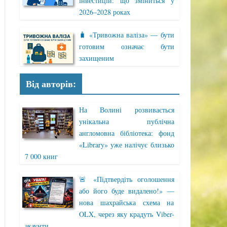
інвестицій: що зміниться у
2026–2028 роках
🧳 «Тривожна валіза» — бути
готовим означає бути
захищеним
Від авторів:
На Волині розвивається
унікальна публічна
англомовна бібліотека: фонд
«Library» уже налічує близько
7 000 книг
🚨 «Підтвердіть оголошення
або його буде видалено!» —
нова шахрайська схема на
OLX, через яку крадуть Viber-
акаунти