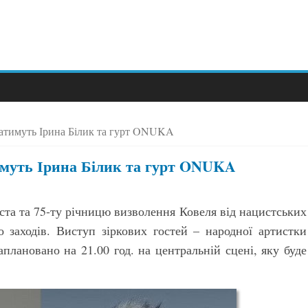
патимуть Ірина Білик та гурт ONUKA
имуть Ірина Білик та гурт ONUKA
ста та 75-ту річницю визволення Ковеля від нацистських
о заходів. Виступ зіркових гостей – народної артистки
плановано на 21.00 год. на центральній сцені, яку буде