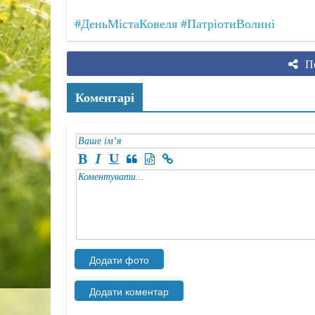
#ДеньМістаКовеля
#ПатріотиВолині
По
Коментарі