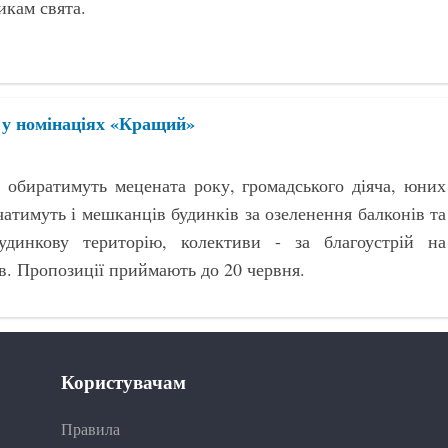
икам свята.
а у номінаціях «Кращий»
 обиратимуть мецената року, громадського діяча, юних
чатимуть і мешканців будинків за озеленення балконів та
динкову територію, колективи - за благоустрій на
ов. Пропозиції приймають до 20 червня.
Користувачам
Правила