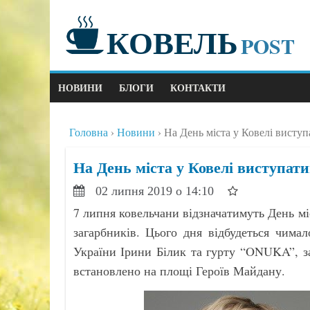
КОВЕЛЬ
POST
НОВИНИ
БЛОГИ
КОНТАКТИ
Головна
Новини
На День міста у Ковелі висту
На День міста у Ковелі виступат
02 липня 2019 о 14:10
7 липня ковельчани відзначатимуть День мі
загарбників. Цього дня відбудеться чимал
України Ірини Білик та гурту “ONUKA”, за
встановлено на площі Героїв Майдану.