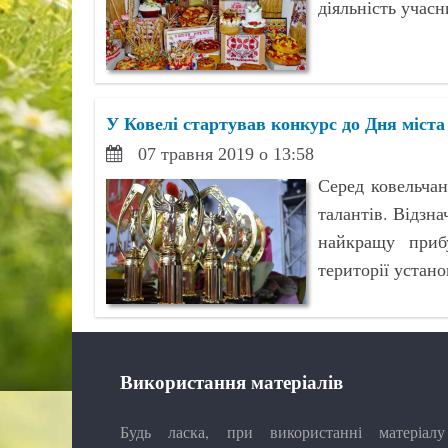
діяльність учасн
У Ковелі стартував конкурс до Дня міст
07 травня 2019 о 13:58
Серед ковельчан
талантів. Відзна
найкращу прибу
території устан
Використання матеріалів
Будь ласка, при використанні матеріалу