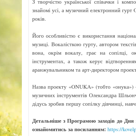
З творчістю української співачки і комп
знайомі усі, а музичний електронний гурт
років.
Його особливістю є використання націона
музиці. Вокалісткою гурту, автором текст
вона, окрім вокалу, грає на сопілці, ок
інструментах, а також керує відтворення
аранжувальником та арт-директором проект
Назва проекту «ONUKA» (тобто «онука») —
музичних інструментів Олександра Шльонч
дідусь зробив першу сопілку дівчинці, навч
Детальніше з Програмою заходів до Дня 
ознайомитись за посиланням:
https://kove