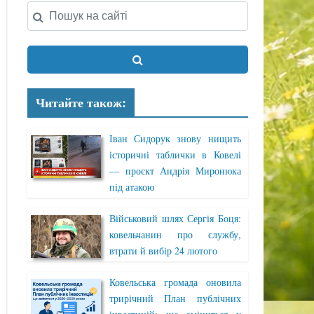
Читайте також:
Іван Сидорук знову нищить
історичні таблички в Ковелі
— проєкт Андрія Миронюка
під атакою
Військовий шлях Сергія Боця:
ковельчанин про службу,
втрати й вибір 24 лютого
Ковельська громада оновила
трирічний План публічних