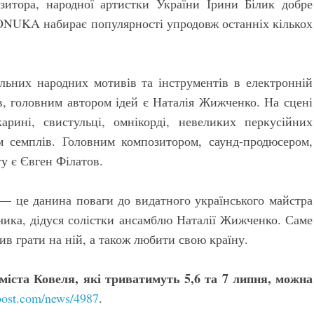
озитора, народної артистки України Ірини Білик добре
 ONUKA набирає популярності упродовж останніх кількох
льних народних мотивів та інструментів в електронній
ів, головним автором ідей є Наталія Жижченко. На сцені
арині, свистульці, омнікорді, невеликих перкусійних
м семплів. Головним композитором, саунд-продюсером,
у є Євген Філатов.
 це данина поваги до видатного українського майстра
ика, дідуся солістки ансамблю Наталії Жижченко. Саме
ив грати на ній, а також любити свою країну.
міста Ковеля, які триватимуть 5,6 та 7 липня, можна
lpost.com/news/4987
.