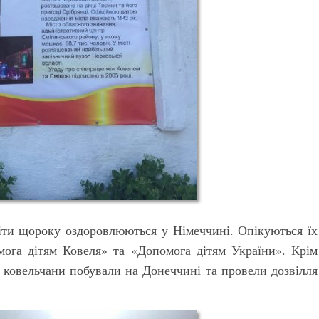
діти щороку оздоровлюються у Німеччині. Опікуються їх
мога дітям Ковеля» та «Допомога дітям України». Крім
і ковельчани побували на Донеччині та провели дозвілля