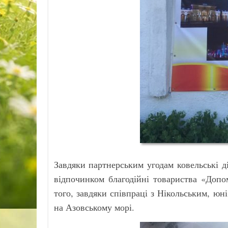
Завдяки партнерським угодам ковельські 
відпочинком благодійні товариства «Допо
того, завдяки співпраці з Нікольським, юн
на Азовському морі.