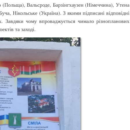
 (Польща), Вальсроде, Барзінгхаузен (Німеччина), Утена
Буча, Нікольське (Україна). З якими підписані відповідні
х. Завдяки чому впроваджується чимало різнопланових
ектів та заході.