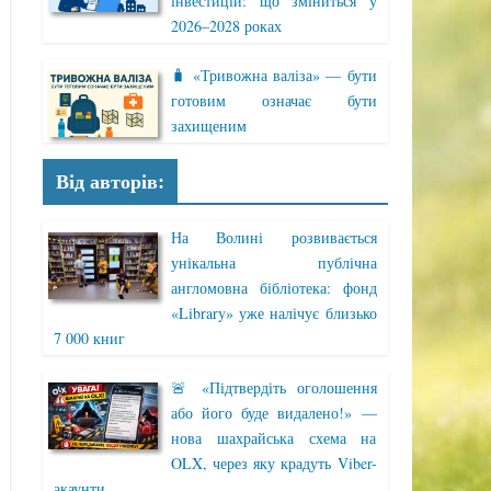
інвестицій: що зміниться у
2026–2028 роках
🧳 «Тривожна валіза» — бути
готовим означає бути
захищеним
Від авторів:
На Волині розвивається
унікальна публічна
англомовна бібліотека: фонд
«Library» уже налічує близько
7 000 книг
🚨 «Підтвердіть оголошення
або його буде видалено!» —
нова шахрайська схема на
OLX, через яку крадуть Viber-
акаунти