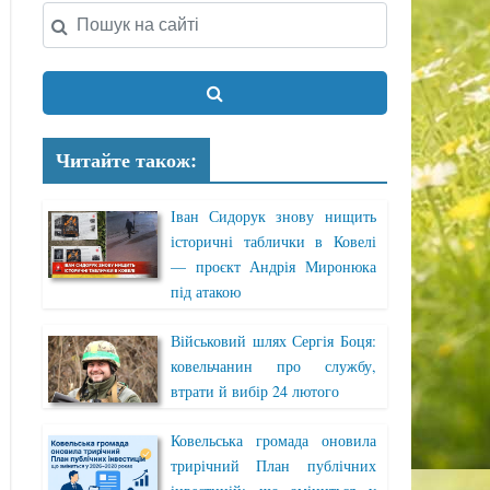
Читайте також:
Іван Сидорук знову нищить
історичні таблички в Ковелі
— проєкт Андрія Миронюка
під атакою
Військовий шлях Сергія Боця:
ковельчанин про службу,
втрати й вибір 24 лютого
Ковельська громада оновила
трирічний План публічних