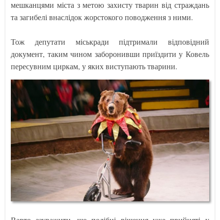
мешканцями міста з метою захисту тварин від страждань
та загибелі внаслідок жорстокого поводження з ними.
Тож депутати міськради підтримали відповідний
документ, таким чином заборонивши приїздити у Ковель
пересувним циркам, у яких виступають тварини.
Варто зауважити, що подібні рішення уже прийняті у