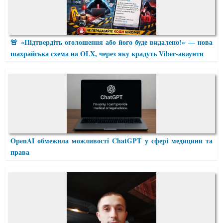
🚨 «Підтвердіть оголошення або його буде видалено!» — нова
шахрайська схема на OLX, через яку крадуть Viber-акаунти
OpenAI обмежила можливості ChatGPT у сфері медицини та
права