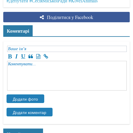
#Депутати
#СесіяМіськоїРади
#KovelAnimals
Поділитися у Facebook
Коментарі