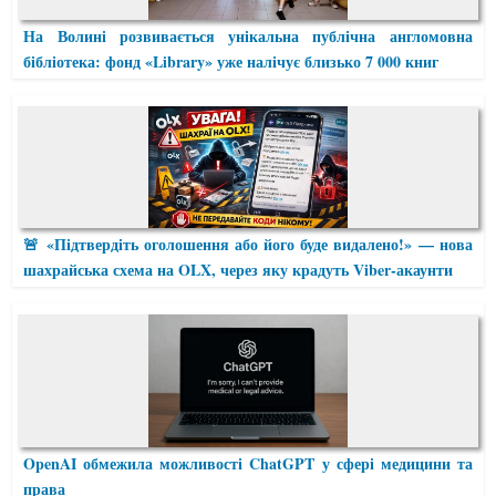
На Волині розвивається унікальна публічна англомовна
бібліотека: фонд «Library» уже налічує близько 7 000 книг
🚨 «Підтвердіть оголошення або його буде видалено!» — нова
шахрайська схема на OLX, через яку крадуть Viber-акаунти
OpenAI обмежила можливості ChatGPT у сфері медицини та
права