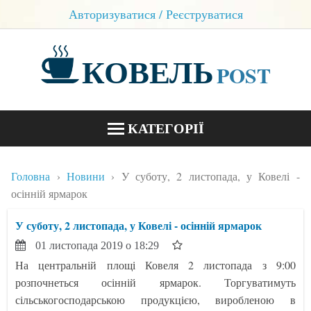
Авторизуватися / Реєструватися
КОВЕЛЬ
POST
КАТЕГОРІЇ
НОВИНИ
Головна
Новини
У суботу, 2 листопада, у Ковелі -
БЛОГИ
осінній ярмарок
КОНТАКТИ
У суботу, 2 листопада, у Ковелі - осінній ярмарок
01 листопада 2019 о 18:29
На центральній площі Ковеля 2 листопада з 9:00
розпочнеться осінній ярмарок. Торгуватимуть
сільськогосподарською продукцією, виробленою в