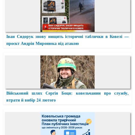
Іван Сидорук знову нищить історичні таблички в Ковелі —
проєкт Андрія Миронюка під атакою
Військовий шлях Сергія Боця: ковельчанин про службу,
втрати й вибір 24 лютого