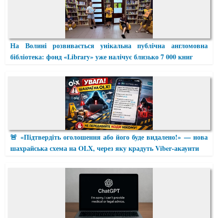
На Волині розвивається унікальна публічна англомовна
бібліотека: фонд «Library» уже налічує близько 7 000 книг
🚨 «Підтвердіть оголошення або його буде видалено!» — нова
шахрайська схема на OLX, через яку крадуть Viber-акаунти