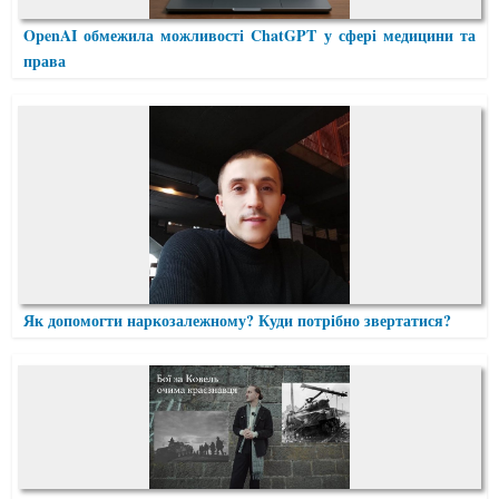
OpenAI обмежила можливості ChatGPT у сфері медицини та
права
Як допомогти наркозалежному? Куди потрібно звертатися?