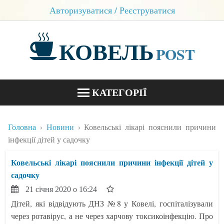
Авторизуватися / Реєструватися
КОВЕЛЬ
POST
КАТЕГОРІЇ
НОВИНИ
Головна
Новини
Ковельські лікарі пояснили причини
БЛОГИ
інфекції дітей у садочку
КОНТАКТИ
Ковельські лікарі пояснили причини інфекції дітей у
садочку
21 січня 2020 о 16:24
Дітей, які відвідують ДНЗ №8 у Ковелі, госпіталізували
через ротавірус, а не через харчову токсикоінфекцію. Про