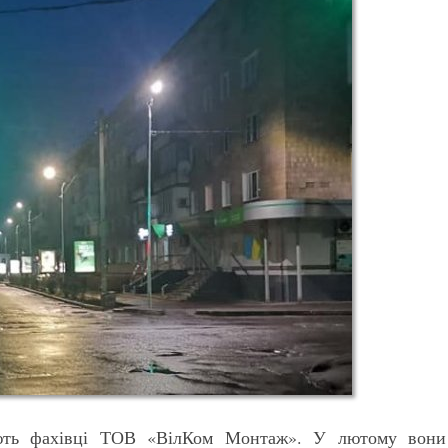
юють фахівці ТОВ «ВілКом Монтаж». У лютому вони