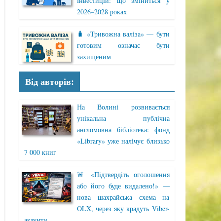
інвестицій: що зміниться у
2026–2028 роках
🧳 «Тривожна валіза» — бути
готовим означає бути
захищеним
Від авторів:
На Волині розвивається
унікальна публічна
англомовна бібліотека: фонд
«Library» уже налічує близько
7 000 книг
🚨 «Підтвердіть оголошення
або його буде видалено!» —
нова шахрайська схема на
OLX, через яку крадуть Viber-
акаунти