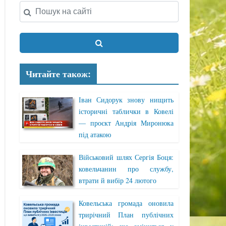
Читайте також:
Іван Сидорук знову нищить
історичні таблички в Ковелі
— проєкт Андрія Миронюка
під атакою
Військовий шлях Сергія Боця:
ковельчанин про службу,
втрати й вибір 24 лютого
Ковельська громада оновила
трирічний План публічних