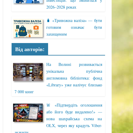
інвестицій: що зміниться у
2026–2028 роках
🧳 «Тривожна валіза» — бути
готовим означає бути
захищеним
Від авторів:
На Волині розвивається
унікальна публічна
англомовна бібліотека: фонд
«Library» уже налічує близько
7 000 книг
🚨 «Підтвердіть оголошення
або його буде видалено!» —
нова шахрайська схема на
OLX, через яку крадуть Viber-
акаунти