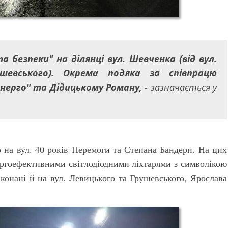
 безпеки" на ділянці вул. Шевченка (від вул.
шевського). Окрема подяка за співпрацю
енерго" та Дідицькому Роману, -
зазначається у
о на вул. 40 років Перемоги та Степана Бандери. На цих
нергоефективними світлодіодними ліхтарями з символікою
иконані й на вул. Левицького та Грушевського, Ярослава