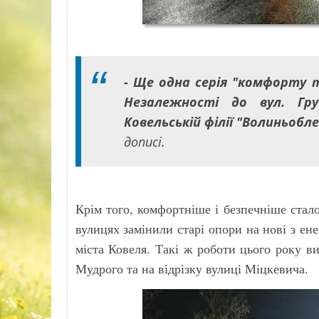
- Ще одна серія "комфорту та
Незалежності до вул. Гру
Ковельській філії "Волиньобл
дописі.
Крім того, комфортніше і безпечніше стал
вулицях замінили старі опори на нові з е
міста Ковеля. Такі ж роботи цього року в
Мудрого та на відрізку вулиці Міцкевича.