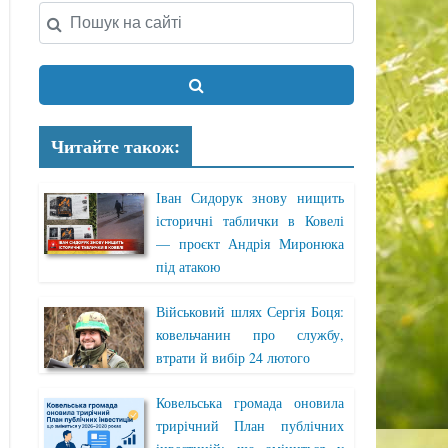
Читайте також:
Іван Сидорук знову нищить
історичні таблички в Ковелі
— проєкт Андрія Миронюка
під атакою
Військовий шлях Сергія Боця:
ковельчанин про службу,
втрати й вибір 24 лютого
Ковельська громада оновила
трирічний План публічних