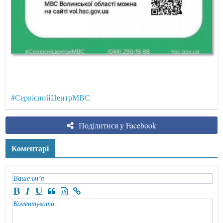
#СервіснийЦентрМВС
Поділитися у Facebook
Коментарі