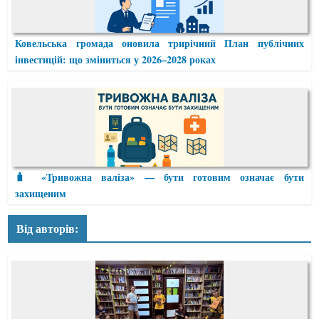
Ковельська громада оновила трирічний План публічних
інвестицій: що зміниться у 2026–2028 роках
🧳 «Тривожна валіза» — бути готовим означає бути
захищеним
Від авторів: