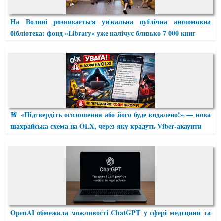
На Волині розвивається унікальна публічна англомовна
бібліотека: фонд «Library» уже налічує близько 7 000 книг
🚨 «Підтвердіть оголошення або його буде видалено!» — нова
шахрайська схема на OLX, через яку крадуть Viber-акаунти
OpenAI обмежила можливості ChatGPT у сфері медицини та