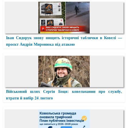
Іван Сидорук знову нищить історичні таблички в Ковелі —
проєкт Андрія Миронюка під атакою
Військовий шлях Сергія Боця: ковельчанин про службу,
втрати й вибір 24 лютого