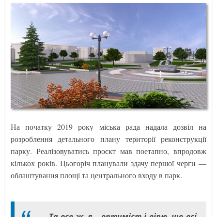
На початку 2019 року міська рада надала дозвіл на
розроблення детального плану території реконструкції
парку. Реалізовуватись проєкт мав поетапно, впродовж
кількох років. Цьогоріч планували здачу першої черги —
облаштування площі та центрального входу в парк.
- Та все ж, я – оптиміст і вірю, що всі