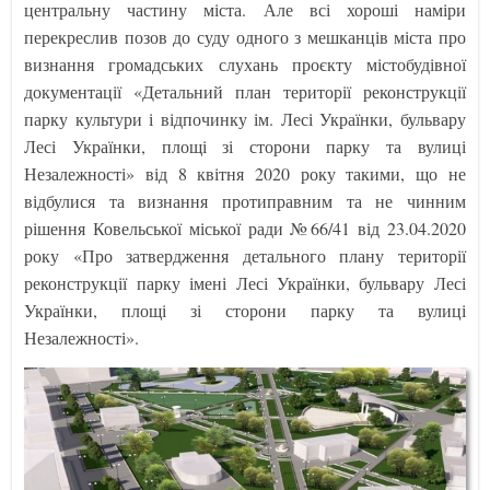
центральну частину міста. Але всі хороші наміри
перекреслив позов до суду одного з мешканців міста про
визнання громадських слухань проєкту містобудівної
документації «Детальний план території реконструкції
парку культури і відпочинку ім. Лесі Українки, бульвару
Лесі Українки, площі зі сторони парку та вулиці
Незалежності» від 8 квітня 2020 року такими, що не
відбулися та визнання протиправним та не чинним
рішення Ковельської міської ради №66/41 від 23.04.2020
року «Про затвердження детального плану території
реконструкції парку імені Лесі Українки, бульвару Лесі
Українки, площі зі сторони парку та вулиці
Незалежності».