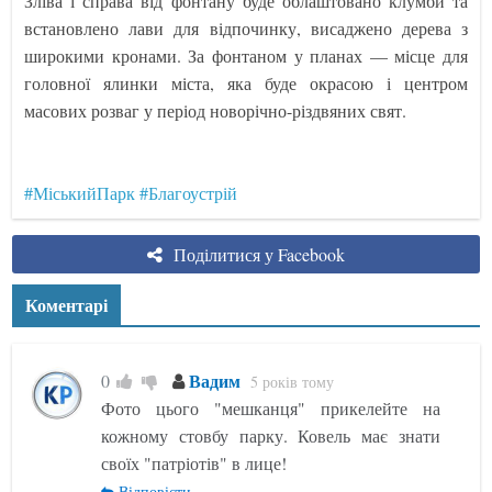
Зліва і справа від фонтану буде облаштовано клумби та
встановлено лави для відпочинку, висаджено дерева з
широкими кронами. За фонтаном у планах — місце для
головної ялинки міста, яка буде окрасою і центром
масових розваг у період новорічно-різдвяних свят.
#МіськийПарк
#Благоустрій
Поділитися у Facebook
Коментарі
Вадим
0
5 років тому
Фото цього "мешканця" прикелейте на
кожному стовбу парку. Ковель має знати
своїх "патріотів" в лице!
Відповісти