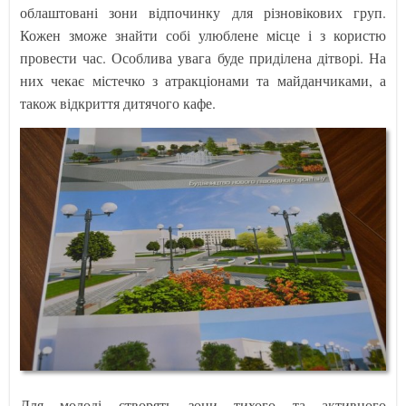
облаштовані зони відпочинку для різновікових груп.
Кожен зможе знайти собі улюблене місце і з користю
провести час. Особлива увага буде приділена дітворі. На
них чекає містечко з атракціонами та майданчиками, а
також відкриття дитячого кафе.
Для молоді створять зони тихого та активного