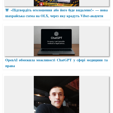
🚨 «Підтвердіть оголошення або його буде видалено!» — нова
шахрайська схема на OLX, через яку крадуть Viber-акаунти
OpenAI обмежила можливості ChatGPT у сфері медицини та
права